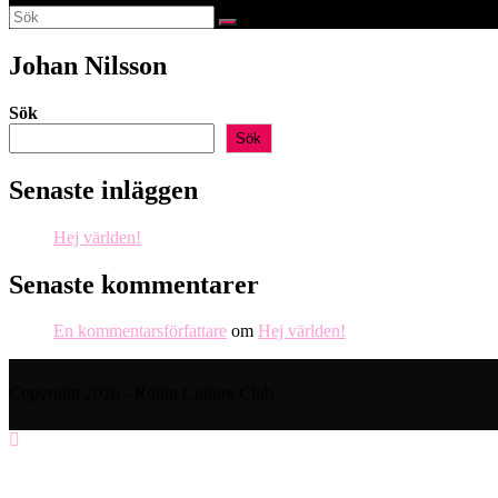
webbplatssökning
Johan Nilsson
Sök
Sök
Senaste inläggen
Hej världen!
Senaste kommentarer
En kommentarsförfattare
om
Hej världen!
Copyright 2026 - Rollin Culture Club