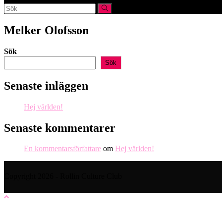
webbplatssökning
Melker Olofsson
Sök
Sök
Senaste inläggen
Hej världen!
Senaste kommentarer
En kommentarsförfattare
om
Hej världen!
Copyright 2026 - Rollin Culture Club