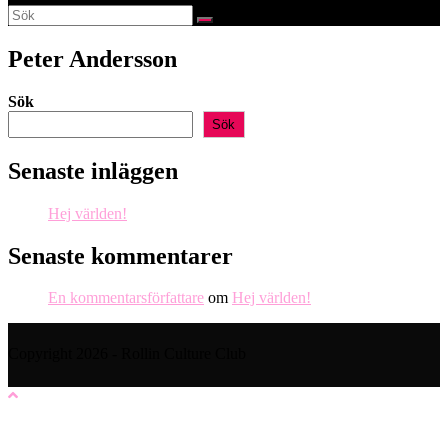
webbplatssökning
Peter Andersson
Sök
Sök
Senaste inläggen
Hej världen!
Senaste kommentarer
En kommentarsförfattare
om
Hej världen!
Copyright 2026 - Rollin Culture Club