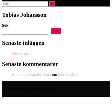
webbplatssökning
Tobias Johansson
Sök
Sök
Senaste inläggen
Hej världen!
Senaste kommentarer
En kommentarsförfattare
om
Hej världen!
Copyright 2026 - Rollin Culture Club