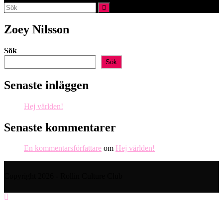
webbplatssökning
Zoey Nilsson
Sök
Sök
Senaste inläggen
Hej världen!
Senaste kommentarer
En kommentarsförfattare
om
Hej världen!
Copyright 2026 - Rollin Culture Club