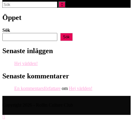
webbplatssökning
Öppet
Sök
Sök
Senaste inläggen
Hej världen!
Senaste kommentarer
En kommentarsförfattare
om
Hej världen!
Copyright 2026 - Rollin Culture Club