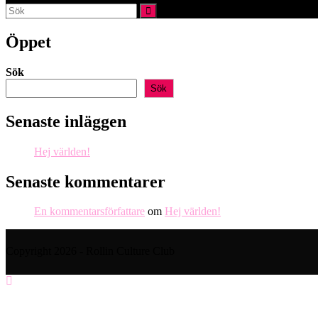
webbplatssökning
Öppet
Sök
Sök
Senaste inläggen
Hej världen!
Senaste kommentarer
En kommentarsförfattare
om
Hej världen!
Copyright 2026 - Rollin Culture Club