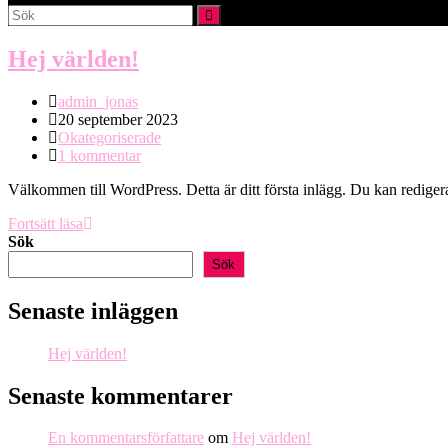
webbplatssökning
Hej världen!
Inläggsförfattare:
admin_jonas
Inlägget
20 september 2023
publicerat:
Inläggskategori:
Okategoriserade
Kommentarer
1 kommentar
på
Välkommen till WordPress. Detta är ditt första inlägg. Du kan redigera d
inlägget:
Hej
Fortsätt läsa
världen!
Sök
Sök
Senaste inläggen
Hej världen!
Senaste kommentarer
En kommentarsförfattare
om
Hej världen!